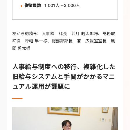
従業員数
1,001人〜3,000人
左から総務部 人事課 課長 若月 皓太郎様、常務取
締役 降幡 隼一様、総務部部長 兼 広報室室長 風
間 勇太様
人事給与制度への移行、複雑化した
旧給与システムと手間がかかるマニ
ュアル運用が課題に