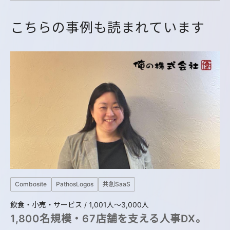
こ
ち
ら
の
事
例
も
読
ま
れ
て
い
ま
す
C
Combosite
PathosLogos
共創SaaS
製造
飲食・小売・サービス / 1,001人〜3,000人
1,800名規模・67店舗を支える人事DX。