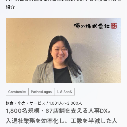
紹介
C
Combosite
PathosLogos
共創SaaS
製造
飲食・小売・サービス / 1,001人〜3,000人
1,800名規模・67店舗を支える人事DX。
入退社業務を効率化し、工数を半減した人