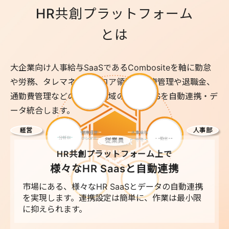
H
R
共
創
プ
ラ
ッ
ト
フ
ォ
ー
ム
と
は
大企業向け人事給与SaaSであるCombositeを軸に
勤怠
や労務、タレマネなどのコア領域と健康管理や退職金、
通勤費管理などの
非コア領域の特化SaaSを自動連携・デ
ータ統合します。
経営
人事部
健康経営
人事給与
分析BI
タレマネ
勤怠
Core HR
従業員
労務
企業の軸となる
HR共創プラットフォーム上で
人的資本
様々なHR Saasと自動連携
市場にある、様々なHR SaaSとデータの自動連携
を実現します。連携設定は簡単に、作業は最小限
に抑えられます。