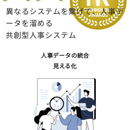
異
な
る
シ
ス
テ
ム
を
繋
げ
て
、
人
事
デ
ー
タ
を
溜
め
る
共
創
型
人
事
シ
ス
テ
ム
人事データの統合
見える化