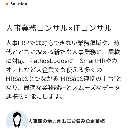
Solution
人
事
業
務
コ
ン
サ
ル
×
I
T
コ
ン
サ
ル
人事ERPでは対応できない業務領域や、時
代とともに増える新たな人事業務に、柔軟
に対応。PathosLogosは、SmartHRやカ
オナビなど大企業でも使える多くの
HRSaaSとつながる“HRSaaS連携の土台”と
なり、最適な業務設計とスムーズなデータ
連携を可能にします。
人事部の余力創出に
お悩みの企業様