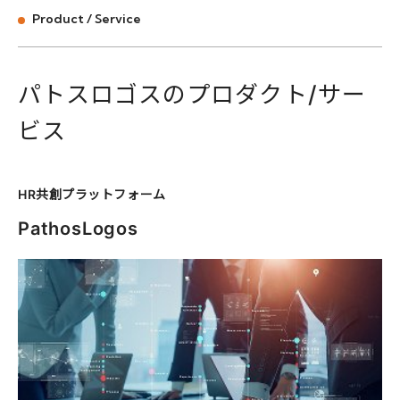
Product / Service
パ
ト
ス
ロ
ゴ
ス
の
プ
ロ
ダ
ク
ト
/
サ
ー
ビ
ス
HR共創プラットフォーム
PathosLogos