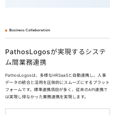
Business Collaboration
P
a
t
h
o
s
L
o
g
o
s
が
実
現
す
る
シ
ス
テ
ム
間
業
務
連
携
PathosLogosは、多様なHRSaaSと自動連携し、人事
データの統合と活用を圧倒的にスムーズにするプラット
フォームです。標準連携項目が多く、従来のAPI連携で
は実現し得なかった業務連携を実現します。