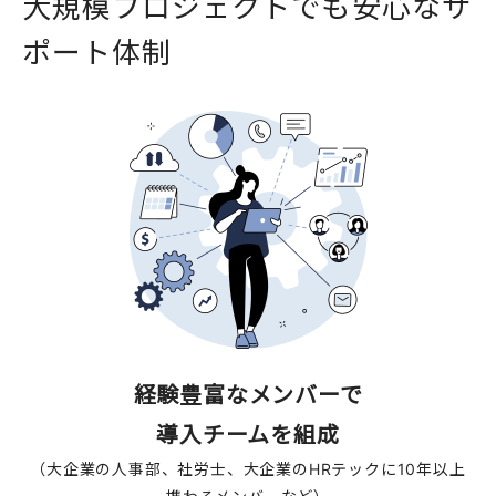
大
規
模
プ
ロ
ジ
ェ
ク
ト
で
も
安
心
な
サ
ポ
ー
ト
体
制
経験豊富なメンバーで
導入チームを組成
（大企業の人事部、社労士、大企業のHRテックに10年以上